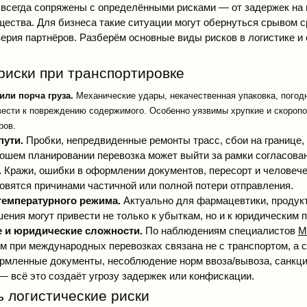
 всегда сопряжены с определёнными рисками — от задержек на 
щества. Для бизнеса такие ситуации могут обернуться срывом с
верия партнёров. Разберём основные виды рисков в логистике и
риски при транспортировке
или порча груза.
Механические удары, некачественная упаковка, пого
вести к повреждению содержимого. Особенно уязвимы хрупкие и скороп
ров.
пути.
Пробки, непредвиденные ремонты трасс, сбои на границе
ошем планировании перевозка может выйти за рамки согласова
.
Кражи, ошибки в оформлении документов, пересорт и человеч
овятся причинами частичной или полной потери отправления.
температурного режима.
Актуально для фармацевтики, продукт
ения могут привести не только к убыткам, но и к юридическим 
 и юридические сложности.
По наблюдениям специалистов
M
м при международных перевозках связана не с транспортом, а 
рмленные документы, несоблюдение норм ввоза/вывоза, санкц
— всё это создаёт угрозу задержек или конфискации.
ь логистические риски