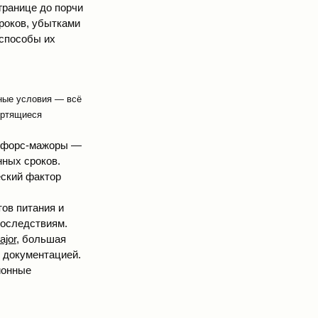
границе до порчи
роков, убытками
 способы их
дные условия — всё
ортящиеся
, форс-мажоры —
нных сроков.
еский фактор
ов питания и
последствиям.
ajor
, большая
с документацией.
ионные