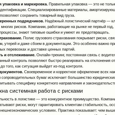
 упаковка и маркировка.
Правильная упаковка — это не тольк
идентификации. Специализированные материалы, амортизирующ
позволяют сохранить товарный вид груза.
еренных подрядчиков.
Надёжный логистический партнёр — к
многих рисков. Компании, работающие на рынке не первый год,
процессы, знают типовые ошибки и умеют их предотвращать.
трахование.
Полис грузового страхования покрывает риски, св
, утерей и даже сбоем в документации. Это особенно важно пр
ых перевозках и доставке ценных партий.
ь и отслеживание.
Онлайн-трекинг, постоянная связь с водите
нный контроль позволяют быстро реагировать на отклонения от
 до того, как ситуация выйдет из-под контроля.
 документов.
Своевременное и корректное оформление всех на
и сопроводительных бумаг исключает большинство юридических
читывать специфику конкретного направления и законодательст
жна системная работа с рисками
ьность в логистике — это конкурентное преимущество. Компан
атывают риски, могут гарантировать клиентам стабильность, ос
нешнеэкономических условиях. Практика показывает: чем выш