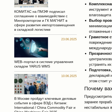
Комплексная
инструмент 
КОМИТАС на ПМЭФ подписал
влагозащита 
соглашение о взаимодействии с
Выбор пров
Минпромторгом и ГК МАГНИТ в
сфере развития импортозамещения
минимизации 
в складской логистике
отлаженные 
Грамотное с
23.06.2025
повреждением
международн
Прозрачност
централизова
WEB–портал в системе управления
устранять их
складом YARUS WMS
Подготовка
деклараций 
10.06.2025
этом стоит у
Почему ва
Предусмотрител
В Москве пройдут ключевые деловые
заранее прораб
события в сфере ВЭД с Китаем:
нестабильных в
International / China Commodity Fair и