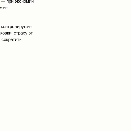
т — при экономии
уммы.
и контролируемы.
ковки, страхуют
 сократить