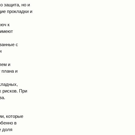
о защита, но и
ие прокладки и
люч к
 имеют
язанные с
и
лем и
 плана и
кладных,
 рисков. При
ва.
ии, которые
обенно в
е доля