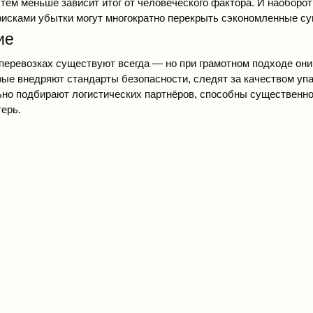
 тем меньше зависит итог от человеческого фактора. И наоборо
рисками убытки могут многократно перекрыть сэкономленные с
ие
оперевозках существуют всегда — но при грамотном подходе он
рые внедряют стандарты безопасности, следят за качеством упа
ьно подбирают логистических партнёров, способны существенно
терь.