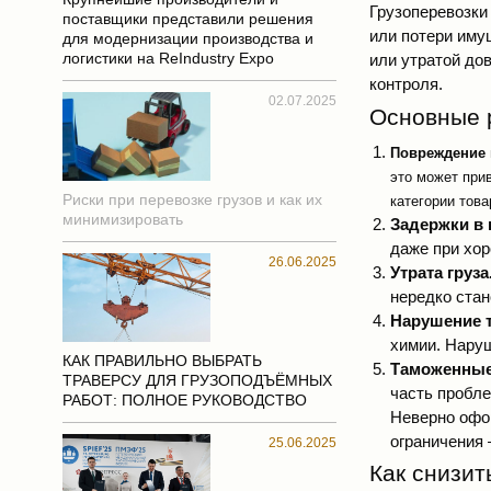
Грузоперевозки
поставщики представили решения
или потери иму
для модернизации производства и
логистики на ReIndustry Expo
или утратой до
контроля.
02.07.2025
Основные 
Повреждение 
это может при
Риски при перевозке грузов и как их
категории това
минимизировать
Задержки в 
даже при хор
26.06.2025
Утрата груза
нередко стан
Нарушение 
химии. Наруш
КАК ПРАВИЛЬНО ВЫБРАТЬ
Таможенные
ТРАВЕРСУ ДЛЯ ГРУЗОПОДЪЁМНЫХ
часть пробле
РАБОТ: ПОЛНОЕ РУКОВОДСТВО
Неверно офо
ограничения 
25.06.2025
Как снизит