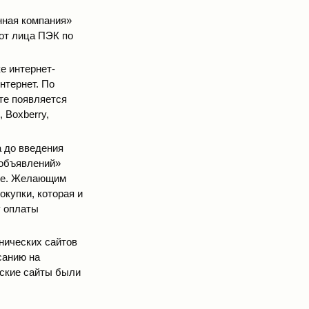
нная компания»
от лица ПЭК по
е интернет-
нтернет. По
ете появляется
 Boxberry,
 до введения
 объявлений»
ене. Желающим
купки, которая и
у оплаты
нических сайтов
санию на
еские сайты были