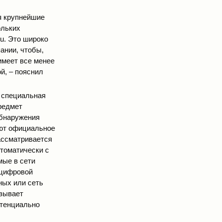
я крупнейшие
ольких
u. Это широко
ании, чтобы,
имеет все менее
й, – пояснил
 специальная
редмет
обнаружения
яют официальное
ассматривается
втоматически с
мые в сети
 цифровой
ных или сеть
азывает
отенциально