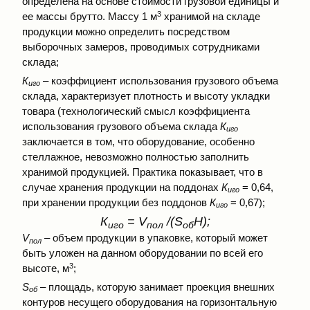
определена на основе стоимости грузовой единицы и
3
ее массы брутто. Массу 1 м
хранимой на складе
продукции можно определить посредством
выборочных замеров, проводимых сотрудниками
склада;
К
– коэффициент использования грузового объема
иго
склада, характеризует плотность и высоту укладки
товара (технологический смысл коэффициента
использования грузового объема склада
К
иго
заключается в том, что оборудование, особенно
стеллажное, невозможно полностью заполнить
хранимой продукцией. Практика показывает, что в
случае хранения продукции на поддонах
К
= 0,64,
иго
при хранении продукции без поддонов
К
= 0,67);
иго
К
= V
/(S
Н);
иго
пол
об
V
– объем продукции в упаковке, который может
пол
быть уложен на данном оборудовании по всей его
3
высоте, м
;
S
– площадь, которую занимает проекция внешних
об
контуров несущего оборудования на горизонтальную