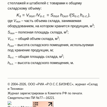
стеллажей и штабелей с товарами к общему
складскому объему:
K
= V
/V
= S
h
/(S
h
),
s
пол
о.с.
пол
скл
о.с.
о.с.
где
V
– часть объема склада, занимаемая
пол
3
оборудованием, на котором хранится продукция, м
;
2
S
– полезная площадь склада, м
;
пол
3
V
– общий объем склада, м
;
о.с.
h
– высота складского помещения, используемая
скл
под хранение продукции, м;
2
S
– общая площадь склада, м
;
о.с.
h
– высота складского помещения, м.
о.с.
© 2004–2026, ООО «РИА «Р.О.С.С.БИЗНЕС», журнал «Склад
и Техника»
Журнал зарегистрирован в Комитете РФ по печати.
Свидетельство ПИ №77—16221.