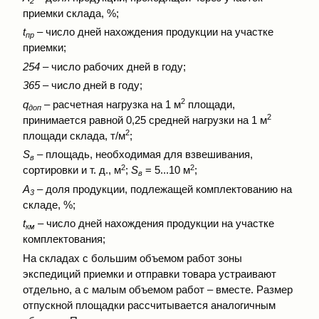
2
приемки склада, %;
t
– число дней нахождения продукции на участке
пр
приемки;
254
– число рабочих дней в году;
365
– число дней в году;
2
q
– расчетная нагрузка на 1 м
площади,
доп
2
принимается равной 0,25 средней нагрузки на 1 м
2
площади склада, т/м
;
S
– площадь, необходимая для взвешивания,
в
2
2
сортировки и т. д., м
;
S
= 5...10 м
;
в
A
– доля продукции, подлежащей комплектованию на
3
складе, %;
t
– число дней нахождения продукции на участке
км
комплектования;
На складах с большим объемом работ зоны
экспедиций приемки и отправки товара устраивают
отдельно, а с малым объемом работ – вместе. Размер
отпускной площадки рассчитывается аналогичным