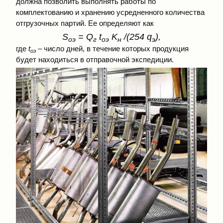
должна позволить выполнять работы по
комплектованию и хранению усредненного количества
отгрузочных партий. Ее определяют как
S
= Q
t
K
/(254 q
),
оэ
г
оэ
н
э
где
t
– число дней, в течение которых продукция
оэ
будет находиться в отправочной экспедиции.