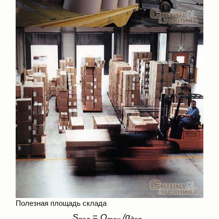
Полезная площадь склада
S
= Q
/q
,