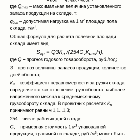
пол
max
доп
где
Q
– максимальная величина установленного
max
запаса продукции на складе, т;
2
q
– допустимая нагрузка на 1 м
площади пола
доп
2
склада, т/м
.
Общая формула для расчета полезной площади
склада имеет вид
S
= QЗК
/(254С
К
Н),
гр
н
v
иго
где
Q
– прогноз годового товарооборота, руб./год;
З
– прогноз величины запасов продукции, количество
дней оборота;
К
– коэффициент неравномерности загрузки склада;
н
определяется как отношение грузооборота наиболее
напряженного месяца к среднемесячному
грузообороту склада. В проектных расчетах
К
н
принимают равным 1,1...1,3;
254 – число рабочих дней в году;
3
С
– примерная стоимость 1 м
упакованной
v
3
продукции, хранимой на складе, руб./м
; может быть