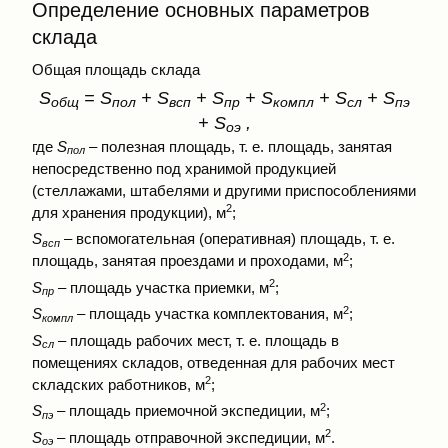
Определение основных параметров
склада
Общая площадь склада
S
= S
+ S
+ S
+ S
+ S
+ S
общ
пол
всп
пр
компл
сл
пэ
+ S
,
оэ
где
S
– полезная площадь, т. е. площадь, занятая
пол
непосредственно под хранимой продукцией
(стеллажами, штабелями и другими приспособлениями
2
для хранения продукции), м
;
S
– вспомогательная (оперативная) площадь, т. е.
всп
2
площадь, занятая проездами и проходами, м
;
2
S
– площадь участка приемки, м
;
пр
2
S
– площадь участка комплектования, м
;
компл
S
– площадь рабочих мест, т. е. площадь в
сл
помещениях складов, отведенная для рабочих мест
2
складских работников, м
;
2
S
– площадь приемочной экспедиции, м
;
пэ
2
S
– площадь отправочной экспедиции, м
.
оэ