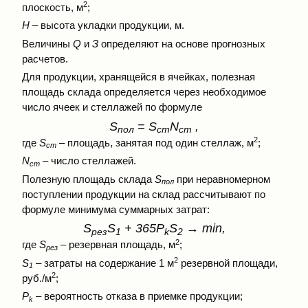
2
плоскость, м
;
Н
– высота укладки продукции, м.
Величины
Q
и
З
определяют на основе прогнозных
расчетов.
Для продукции, хранящейся в ячейках, полезная
площадь склада определяется через необходимое
число ячеек и стеллажей по формуле
S
= S
N
,
пол
ст
ст
2
где
S
– площадь, занятая под один стеллаж, м
;
ст
N
– число стеллажей.
ст
Полезную площадь склада
S
при неравномерном
пол
поступлении продукции на склад рассчитывают по
формуле минимума суммарных затрат:
S
S
+ 365Р
S
→ min,
рез
1
k
2
2
где
S
– резервная площадь, м
;
рез
2
S
– затраты на содержание 1 м
резервной площади,
1
2
руб./м
;
Р
– вероятность отказа в приемке продукции;
k