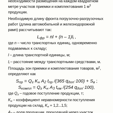
необходимости размещения на каждом квадратном
3
метре участков приемки и комплектования 1 м
продукции.
Необходимую длину фронта погрузочно-разгрузочных
работ (длина автомобильной и железнодорожной
рамп) рассчитывают так:
L
= nl + (n – 1)l
,
фр
i
где
n
– число транспортных единиц, одновременно
подаваемых к складу;
l
– длина транспортной единицы, м;
l
– расстояние между транспортными средствами, м.
i
2
Площадь зон приемки и комплектования товаров, м
,
определяют как
S
= Q
K
A
t
/(365 q
·100) + S
;
пр
г
н
2
пр
доп
в
S
= Q
K
A
t
/(254 q
·100),
компл
г
н
3
км
доп
где
Q
– годовое поступление продукции, т;
г
K
– коэффициент неравномерности поступления
н
продукции на склад,
K
= 1,2...1,5;
н
A
– доля продукции, проходящей через участок