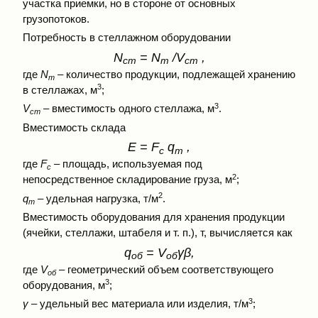
участка приемки, но в стороне от основных
грузопотоков.
Потребность в стеллажном оборудовании
N
= N
/V
,
ст
т
ст
где
N
– количество продукции, подлежащей хранению
т
3
в стеллажах, м
;
3
V
– вместимость одного стеллажа, м
.
ст
Вместимость склада
E = F
q
,
с
m
где
F
– площадь, используемая под
с
2
непосредственное складирование груза, м
;
2
q
– удельная нагрузка, т/м
.
m
Вместимость оборудования для хранения продукции
(ячейки, стеллажи, штабеля и т. п.), т, вычисляется как
q
= V
γβ,
об
об
где
V
– геометрический объем соответствующего
об
3
оборудования, м
;
3
γ
– удельный вес материала или изделия, т/м
;