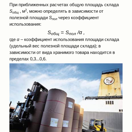
При приближенных расчетах общую площадь склада
2
S
, м
, можно определять в зависимости от
общ
полезной площади
S
через коэффициент
пол
использования:
S
= S
/α ,
общ
пол
где
α
– коэффициент использования площади склада
(удельный вес полезной площади склада); в
зависимости от вида хранимого товара находится в
пределах 0,3...0,6.