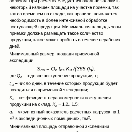
образом. При расчетах следует изначально заложить
некоторый излишек площади на участке приемки, так
как со временем на складе, как правило, появляется
необходимость в более интенсивной обработке
поступающей продукции. Минимальная площадь зоны
приемки должна размещать такое количество
продукции, какое может прибыть в течение нерабочих
дней.
Минимальный размер площади приемочной
экспедиции
S
= Q
t
K
/(365 q
),
пэ
г
пэ
н
э
где
Q
– годовое поступление продукции, т;
г
t
– число дней, в течение которых продукция будет
пэ
находиться в приемочной экспедиции;
K
– коэффициент неравномерности поступления
н
продукции на склад,
K
= 1,2...1,5;
н
q
– укрупненный показатель расчетных нагрузок на 1
э
2
2
м
в экспедиционных помещениях, т/м
.
Минимальная площадь отправочной экспедиции