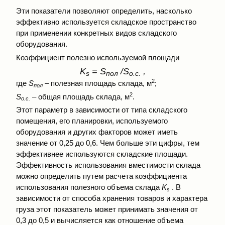
Эти показатели позволяют определить, насколько
эффективно используется складское пространство
при применении конкретных видов складского
оборудования.
Коэффициент полезно используемой площади
K
= S
/S
,
s
пол
о.с.
2
где
S
– полезная площадь склада, м
;
пол
2
S
– общая площадь склада, м
.
о.с.
Этот параметр в зависимости от типа складского
помещения, его планировки, используемого
оборудования и других факторов может иметь
значение от 0,25 до 0,6. Чем больше эти цифры, тем
эффективнее используются складские площади.
Эффективность использования вместимости склада
можно определить путем расчета коэффициента
использования полезного объема склада
K
. В
s
зависимости от способа хранения товаров и характера
груза этот показатель может принимать значения от
0,3 до 0,5 и вычисляется как отношение объема